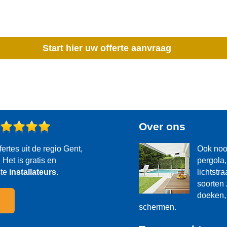
Start hier uw offerte aanvraag
?
Over ons
fertes uit de regio Gent,
Ook noo
Het is gratis en
pergola,
ste
installateurs
.
lichtstr
soorten 
doeken, 
schermen.