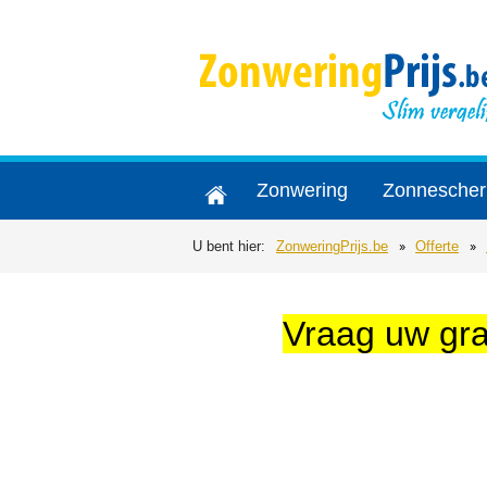
Zonwering
Zonnesche
U bent hier:
ZonweringPrijs.be
Offerte
Vraag uw grat