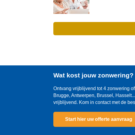
Wat kost jouw zonwering
Ontvang vrijblijvend tot 4 zonwering of
Brugge, Antwerpen, Brussel, Hasselt... 
vrijblijvend. Kom in contact met de be
Start hier uw offerte aanvraag