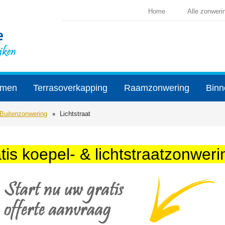
Home
Alle zonweri
rmen
Terrasoverkapping
Raamzonwering
Binn
Buitenzonwering
Lichtstraat
is koepel- & lichtstraatzonweri