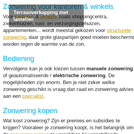
Zonwering voor kantoren & winkels
Terrasoverkapping met
Voor
kantoren
&
winkels
zoals shoppingcentra,
lamellen
ziekenhuizen, rust- en verzorgingstehuizen,
appartementen... wordt meestal gekozen voor
structurele
zonwering
, daar grote glaspartijen goed moeten bescherm
worden tegen de warmte van de zon.
Bediening
Vervolgens kan je ook kiezen tussen
manuele zonwering
of geautomatiseerde /
elektrische zonwering
. De
mogelijkheden zijn enorm. Ben je niet zeker welke
zonwering geschikt is vraag dan raad en zonwering advies
aan een
specialist
.
Zonwering kopen
Wat kost zonwering? Zijn er premies en subsidies te
krijgen? Vooraleer je zonwering koopt, is het belangrijk om