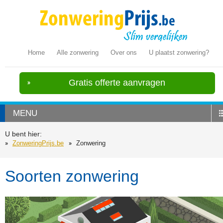
Home
Alle zonwering
Over ons
U plaatst zonwering?
Gratis offerte aanvragen
MENU
U bent hier:
ZonweringPrijs.be
Zonwering
Soorten zonwering