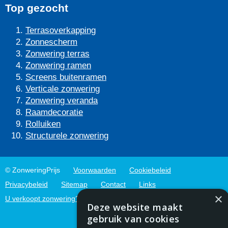
Top gezocht
Terrasoverkapping
Zonnescherm
Zonwering terras
Zonwering ramen
Screens buitenramen
Verticale zonwering
Zonwering veranda
Raamdecoratie
Rolluiken
Structurele zonwering
© ZonweringPrijs
Voorwaarden
Cookiebeleid
Privacybeleid
Sitemap
Contact
Links
×
U verkoopt zonwering?
Deze website maakt
gebruik van cookies