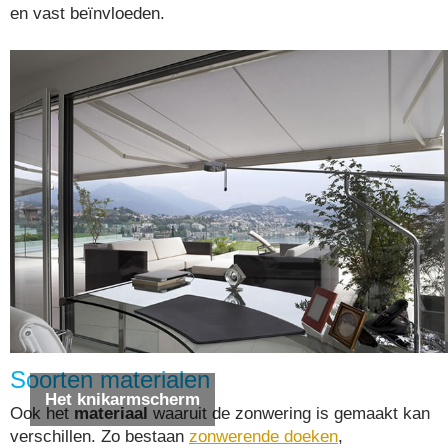
en vast beïnvloeden.
Soorten materialen
Het knikarmscherm
Ook het
materiaal
waaruit de zonwering is gemaakt kan
verschillen. Zo bestaan
zonwerende doeken
,