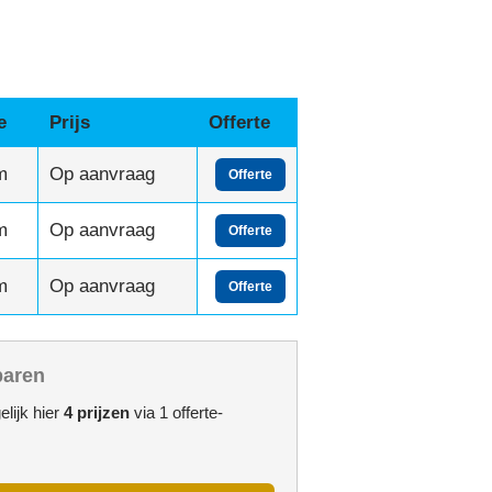
e
Prijs
Offerte
m
Op aanvraag
Offerte
m
Op aanvraag
Offerte
m
Op aanvraag
Offerte
paren
lijk hier
4 prijzen
via 1 offerte-