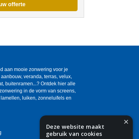
uw offerte
d aan mooie zonwering voor je
 aanbouw, veranda, terras, velux,
aat, buitenramen...? Ontdek hier alle
zonwering in de vorm van screens,
lamellen, luiken, zonneluifels en
×
Deze website maakt
g
gebruik van cookies