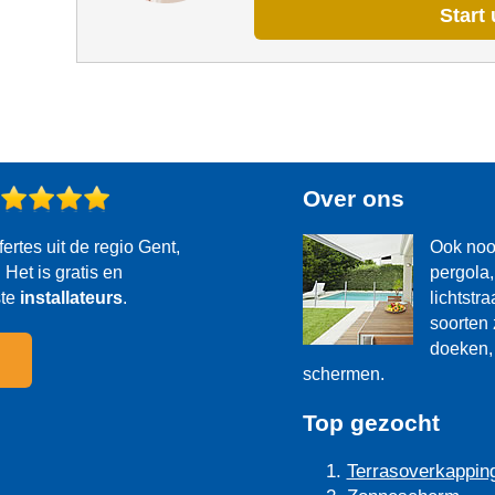
Start 
?
Over ons
fertes uit de regio Gent,
Ook noo
Het is gratis en
pergola,
ste
installateurs
.
lichtstr
soorten 
doeken, 
schermen.
Top gezocht
Terrasoverkappin