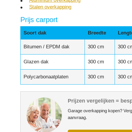
Aluminium overkapping
Stalen overkapping
Prijs carport
Soort dak
Breedte
Lengt
Bitumen / EPDM dak
300 cm
300 c
Glazen dak
300 cm
300 c
Polycarbonaatplaten
300 cm
300 c
Prijzen vergelijken = bes
Garage overkapping kopen? Verge
aanvraag.