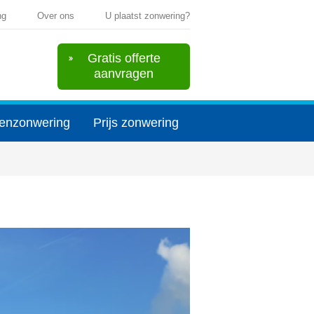
ng
Over ons
U plaatst zonwering?
Gratis offerte
aanvragen
enzonwering
Prijs zonwering