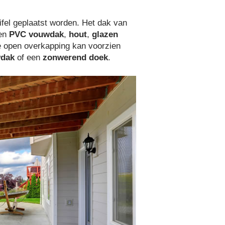
uifel geplaatst worden. Het dak van
een
PVC vouwdak
,
hout
,
glazen
e open overkapping kan voorzien
dak
of een
zonwerend doek
.