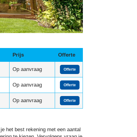
Prijs
Offerte
Op aanvraag
Offerte
Op aanvraag
Offerte
Op aanvraag
Offerte
je het best rekening met een aantal
wering te kiezen. Vervolgens vraag je