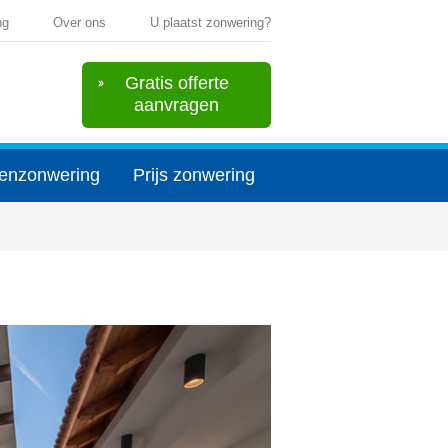
ng
Over ons
U plaatst zonwering?
Gratis offerte
aanvragen
enzonwering
Prijs zonwering