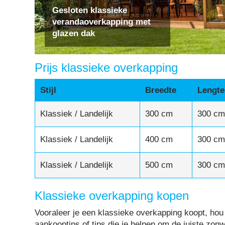
Gesloten klassieke
verandaoverkapping met
glazen dak
Prijs klassieke overkapping
Stijl
Breedte
Lengte
Klassiek / Landelijk
300 cm
300 cm
Klassiek / Landelijk
400 cm
300 cm
Klassiek / Landelijk
500 cm
300 cm
Klassieke overkapping kopen
Vooraleer je een klassieke overkapping koopt, hou 
aankooptips of tips die je helpen om de juiste zon