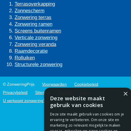
Terrasoverkapping
Zonnescherm
Zonwering terras
Zonwering ramen
Screens buitenramen
Verticale zonwering
Zonwering veranda
Raamdecoratie
Rolluiken
Structurele zonwering
© ZonweringPrijs
Voorwaarden
Cookiebeleid
×
Privacybeleid
Sitemap
Contact
Links
Deze website maakt
U verkoopt zonwering?
gebruik van cookies
Deze site maakt gebruik van cookies om je
ervaring te verbeteren. Om onze site en
marketing zo relevant mogelijk te maken
voor je, gebruiken we eigen cookies en