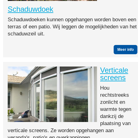
Schaduwdoek
Schaduwdoeken kunnen opgehangen worden boven een
terras of een patio. Wij leggen de mogelijkheden van het
schaduwzeil uit.
Meer info
Verticale
screens
Hou
rechtstreeks
zonlicht en
warmte tegen
dankzij de
plaatsing van
verticale screens. Ze worden opgehangen aan
veranda's, patio's en overkappingen.