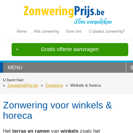
Home
Alle zonwering
Over ons
U plaatst zonwering?
Gratis offerte aanvragen
MENU
U bent hier:
ZonweringPrijs.be
Zonwering
Winkels & horeca
Zonwering voor winkels &
horeca
Het
terras en ramen
van
winkels
zoals het