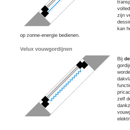
transp
volle
zijn v
dessi
kan he
op zonne-energie bedienen.
Velux vouwgordijnen
Bij
de
gordi
worde
dakvl
funct
prica
zelf 
dankz
vouwg
elekt