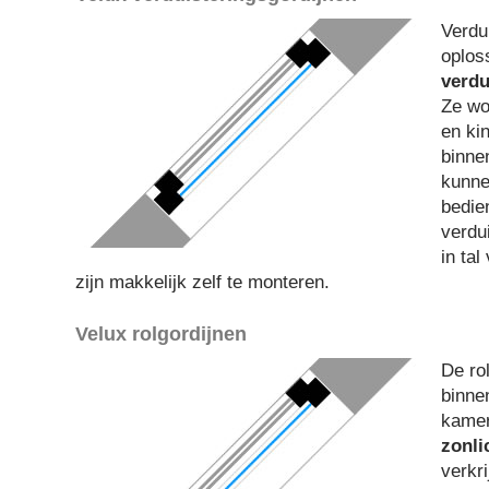
Verdu
oplos
verdu
Ze wo
en ki
binne
kunne
bedie
verdui
in tal
zijn makkelijk zelf te monteren.
Velux rolgordijnen
De ro
binne
kame
zonli
verkr