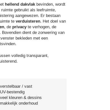
het
hellend dakvlak
bevinden, wordt
ruimte gebruikt als leefruimte,
uistering aangewezen. Er bestaan
ruimte te
verduisteren
. Het doel van
ren
, de
privacy
te verhogen, de
 Bovendien dient de zonwering van
akvenster bekleden met een
tsvinden.
ussen volledig transparant,
uisterend.
verstelbaar / vast
 UV-bestendig
veel kleuren & dessins
 makkelijk onderhoud