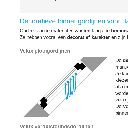
Decoratieve binnengordijnen voor d
Onderstaande materialen worden langs de
binnen
Ze hebben vooral een
decoratief karakter
en zijn
Velux plooigordijnen
De
de
manue
Je ka
kieze
afzon
worde
verkri
De Ve
binne
Velux verduisteringsgordijnen