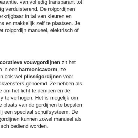
arantie, van volledig transparant tot
dig verduisterend. De rolgordijnen
erkrijgbaar in tal van kleuren en
ns en makkelijk zelf te plaatsen. Je
t rolgordijn manueel, elektrisch of
coratieve vouwgordijnen
zit het
jn in een
harmonicavorm
, ze
n ook wel
plisségordijnen
voor
akvensters genoemd. Ze hebben als
ie om het licht te dempen en de
cy te verhogen. Het is mogelijk om
de plaats van de gordijnen te bepalen
ij een speciaal schuifsysteem. De
ordijnen kunnen zowel manueel als
risch bediend worden.