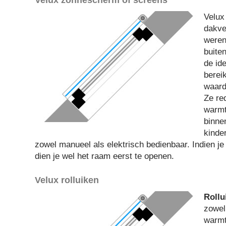
Velux
dakven
weren
buite
de id
berei
waard
Ze re
warmt
binnen
kinde
zowel manueel als elektrisch bedienbaar. Indien je
dien je wel het raam eerst te openen.
Velux rolluiken
Rollu
zowel
warmt