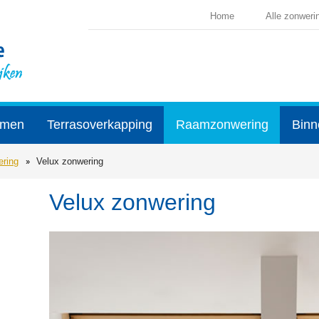
Home
Alle zonweri
rmen
Terrasoverkapping
Raamzonwering
Binn
ring
Velux zonwering
Velux zonwering