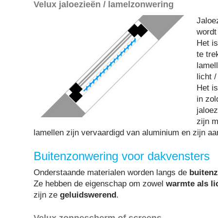
Velux jaloezieën / lamelzonwering
Jaloe
wordt
Het i
te tre
lamel
licht 
Het i
in zo
jaloe
zijn m
lamellen zijn vervaardigd van aluminium en zijn aan
Buitenzonwering voor dakvensters
Onderstaande materialen worden langs de
buitenz
Ze hebben de eigenschap om zowel
warmte als li
zijn ze
geluidswerend
.
Velux zonnescherm of screens