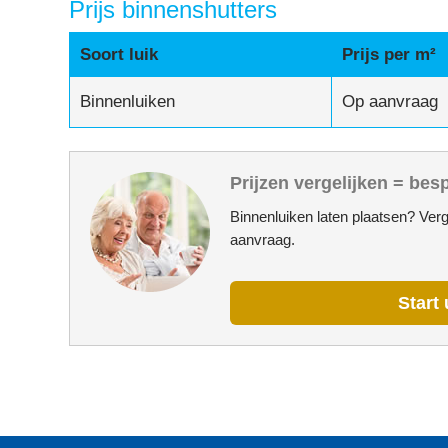
Prijs binnenshutters
Soort luik
Prijs per m²
Binnenluiken
Op aanvraag
Prijzen vergelijken = bes
Binnenluiken laten plaatsen? Verg
aanvraag.
Start 