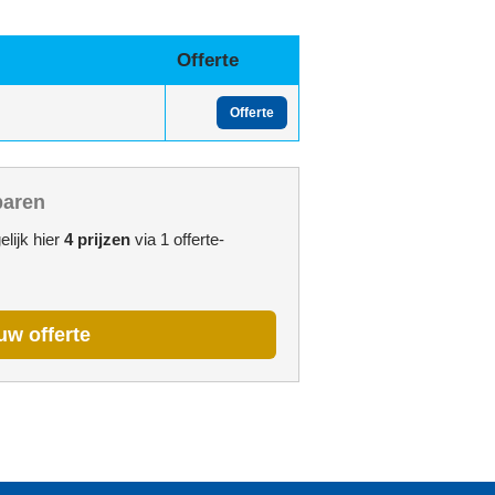
Offerte
Offerte
paren
elijk hier
4 prijzen
via 1 offerte-
uw offerte