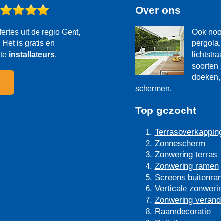
?
Over ons
fertes uit de regio Gent,
Ook noo
Het is gratis en
pergola,
ste
installateurs
.
lichtstr
soorten 
doeken, 
schermen.
Top gezocht
Terrasoverkappin
Zonnescherm
Zonwering terras
Zonwering ramen
Screens buitenra
Verticale zonweri
Zonwering verand
Raamdecoratie