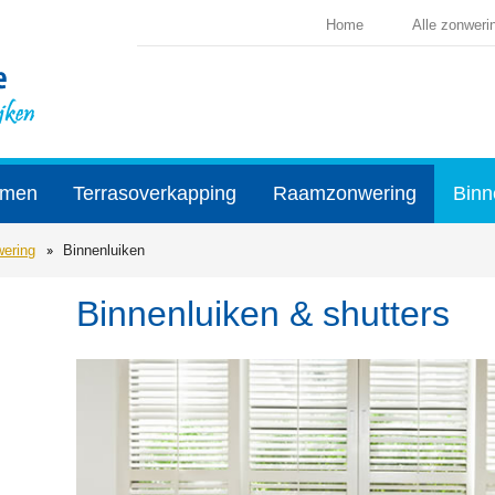
Home
Alle zonweri
rmen
Terrasoverkapping
Raamzonwering
Binn
ering
Binnenluiken
Binnenluiken & shutters