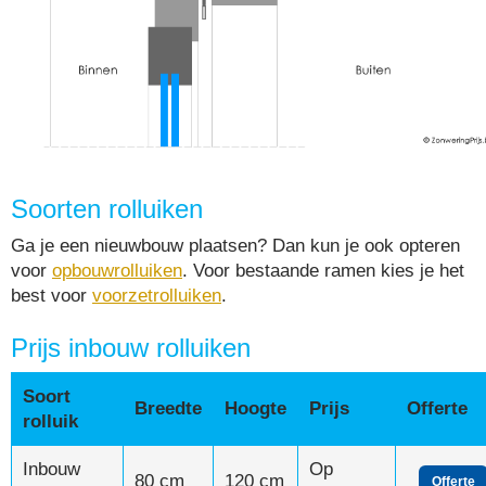
Soorten rolluiken
Ga je een nieuwbouw plaatsen? Dan kun je ook opteren
voor
opbouwrolluiken
. Voor bestaande ramen kies je het
best voor
voorzetrolluiken
.
Prijs inbouw rolluiken
Soort
Breedte
Hoogte
Prijs
Offerte
rolluik
Inbouw
Op
80 cm
120 cm
Offerte