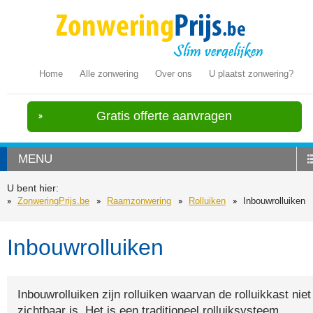
Home
Alle zonwering
Over ons
U plaatst zonwering?
Gratis offerte aanvragen
MENU
U bent hier:
ZonweringPrijs.be
Raamzonwering
Rolluiken
Inbouwrolluiken
Inbouwrolluiken
Inbouwrolluiken zijn rolluiken waarvan de rolluikkast niet
zichtbaar is. Het is een traditioneel rolluiksysteem.