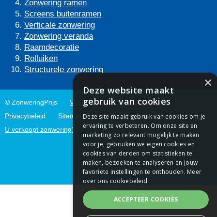
Zonwering ramen
Screens buitenramen
Verticale zonwering
Zonwering veranda
Raamdecoratie
Rolluiken
Structurele zonwering
×
Deze website maakt
gebruik van cookies
© ZonweringPrijs
Voorwaarden
Cookiebeleid
Privacybeleid
Sitemap
Contact
Links
Deze site maakt gebruik van cookies om je
ervaring te verbeteren. Om onze site en
U verkoopt zonwering?
marketing zo relevant mogelijk te maken
voor je, gebruiken we eigen cookies en
cookies van derden om statistieken te
maken, bezoeken te analyseren en jouw
favoriete instellingen te onthouden.
Meer
over ons cookiebeleid
ACCEPTEER COOKIES