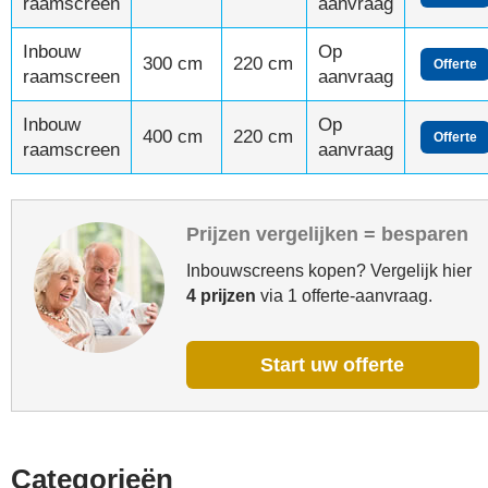
raamscreen
aanvraag
Inbouw
Op
300 cm
220 cm
Offerte
raamscreen
aanvraag
Inbouw
Op
400 cm
220 cm
Offerte
raamscreen
aanvraag
Prijzen vergelijken = besparen
Inbouwscreens kopen? Vergelijk hier
4 prijzen
via 1 offerte-aanvraag.
Start uw offerte
Categorieën