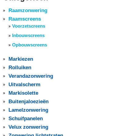
Raamzonwering
Raamscreens
Voorzetscreens
Inbouwscreens
Opbouwscreens
Markiezen
Rolluiken
Verandazonwering
Uitvalscherm
Markisolette
Buitenjaloezieën
Lamelzonwering
Schuifpanelen
Velux zonwering
Zonwering lichtstraten