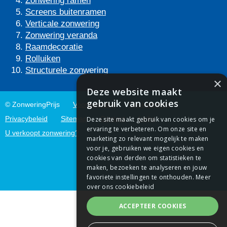
Zonwering ramen
Screens buitenramen
Verticale zonwering
Zonwering veranda
Raamdecoratie
Rolluiken
Structurele zonwering
×
Deze website maakt
gebruik van cookies
© ZonweringPrijs
Voorwaarden
Cookiebeleid
Privacybeleid
Sitemap
Contact
Links
Deze site maakt gebruik van cookies om je
ervaring te verbeteren. Om onze site en
U verkoopt zonwering?
marketing zo relevant mogelijk te maken
voor je, gebruiken we eigen cookies en
cookies van derden om statistieken te
maken, bezoeken te analyseren en jouw
favoriete instellingen te onthouden.
Meer
over ons cookiebeleid
ACCEPTEER COOKIES